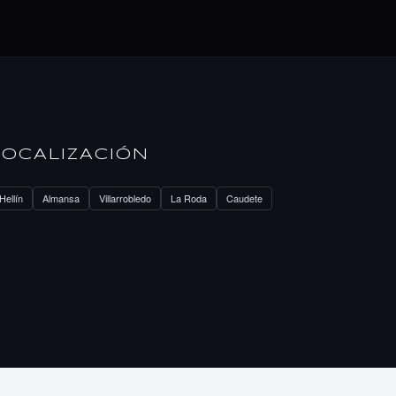
LOCALIZACIÓN
Hellín
Almansa
Villarrobledo
La Roda
Caudete