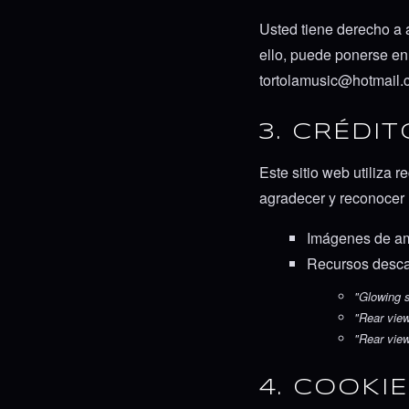
Usted tiene derecho a a
ello, puede ponerse en 
tortolamusic@hotmail.
3. CRÉDI
Este sitio web utiliza 
agradecer y reconocer l
Imágenes de amb
Recursos descar
"Glowing s
"Rear view
"Rear view
4. COOKI