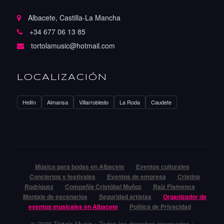
Albacete, Castilla-La Mancha
+34 677 06 13 85
tortolamusic@hotmail.com
LOCALIZACIÓN
Hellín
Almansa
Villarrobledo
La Roda
Caudete
Música para bodas en Albacete
Eventos culturales
Conciertos y festivales
Eventos de empresa
Cristina
Rodríguez
Compañía Cristóbal Muñoz
Raíz Flamenca
Montaje de escenarios
Seguridad artistas
Organizador de
eventos musicales en Albacete
Política de Privacidad
© 2026 Tórtola Music • Todos los derechos reservados •