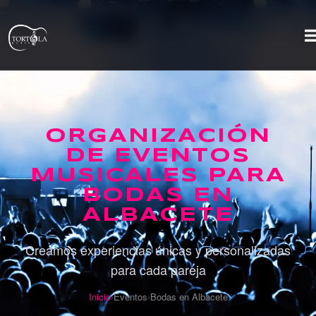
ORGANIZACIÓN
DE EVENTOS
MUSICALES PARA
BODAS EN
ALBACETE
Creamos experiencias únicas y personalizadas
para cada pareja
Inicio
›
Eventos
›
Bodas en Albacete